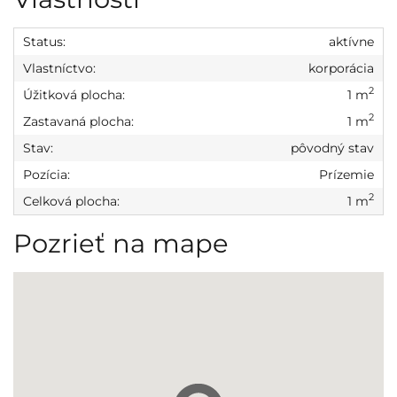
Status:
aktívne
Vlastníctvo:
korporácia
2
Úžitková plocha:
1 m
2
Zastavaná plocha:
1 m
Stav:
pôvodný stav
Pozícia:
Prízemie
2
Celková plocha:
1 m
Pozrieť na mape