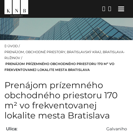
ÚVOD
/
PRENÁJOM, OBCHODNÉ PRIESTORY, BRATISLAVSKÝ KRAJ, BRATISLAVA-
RUŽINOV
/
PRENÁJOM PRÍZEMNÉHO OBCHODNÉHO PRIESTORU 170 M² VO
FREKVENTOVANEJ LOKALITE MESTA BRATISLAVA
Prenájom prízemného
obchodného priestoru 170
m² vo frekventovanej
lokalite mesta Bratislava
Ulica:
Galvaniho