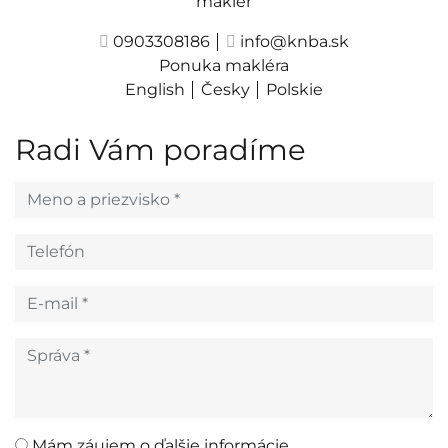
maklér
0903308186
info@knba.sk
Ponuka makléra
English
Česky
Polskie
Radi Vám poradíme
Mám záujem o ďalšie informácie.