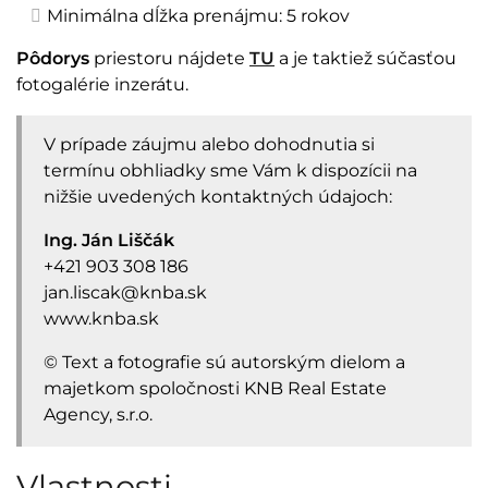
Minimálna dĺžka prenájmu: 5 rokov
Pôdorys
priestoru nájdete
TU
a je taktiež súčasťou
fotogalérie inzerátu.
V prípade záujmu alebo dohodnutia si
termínu obhliadky sme Vám k dispozícii na
nižšie uvedených kontaktných údajoch:
Ing. Ján Liščák
+421 903 308 186
jan.liscak@knba.sk
www.knba.sk
​© Text a fotografie sú autorským dielom a
majetkom spoločnosti KNB Real Estate
Agency, s.r.o.
Vlastnosti