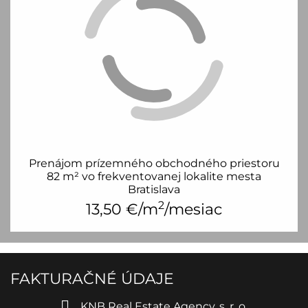
Prenájom prízemného obchodného priestoru
82 m² vo frekventovanej lokalite mesta
Bratislava
2
13,50
€/m
/mesiac
FAKTURAČNÉ ÚDAJE
KNB Real Estate Agency, s. r. o.