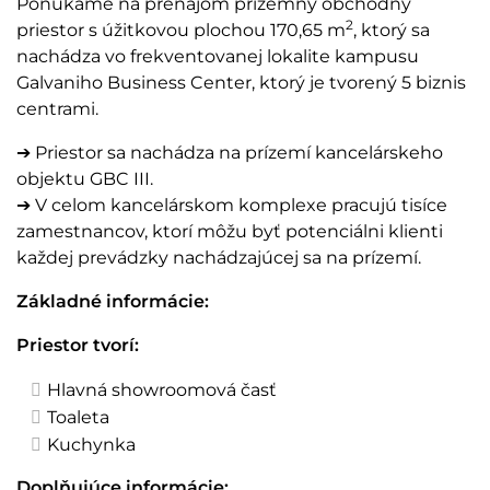
Ponúkame na prenájom prízemný obchodný
2
priestor s úžitkovou plochou 170,65 m
, ktorý sa
nachádza vo frekventovanej lokalite kampusu
Galvaniho Business Center, ktorý je tvorený 5 biznis
centrami.
➔ Priestor sa nachádza na prízemí kancelárskeho
objektu GBC III.
➔ V celom kancelárskom komplexe pracujú tisíce
zamestnancov, ktorí môžu byť potenciálni klienti
každej prevádzky nachádzajúcej sa na prízemí.
Základné informácie:
Priestor tvorí:
Hlavná showroomová časť
Toaleta
Kuchynka
Doplňujúce informácie: