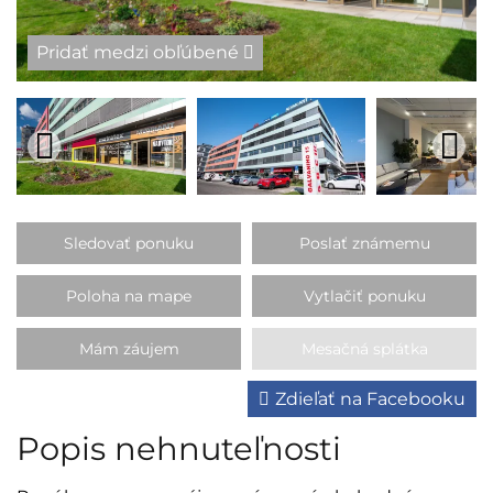
Pridať medzi obľúbené
Sledovať ponuku
Poslať známemu
Poloha na mape
Vytlačiť ponuku
Mám záujem
Mesačná splátka
Zdieľať na Facebooku
Popis nehnuteľnosti