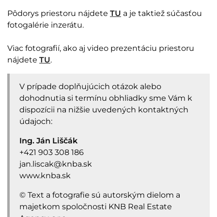
Pôdorys priestoru nájdete
TU
a je taktiež súčasťou
fotogalérie inzerátu.
Viac fotografií, ako aj video prezentáciu priestoru
nájdete
TU
.
V prípade doplňujúcich otázok alebo
dohodnutia si termínu obhliadky sme Vám k
dispozícii na nižšie uvedených kontaktných
údajoch:
Ing. Ján Liščák
+421 903 308 186
jan.liscak@knba.sk
www.knba.sk
​© Text a fotografie sú autorským dielom a
majetkom spoločnosti KNB Real Estate