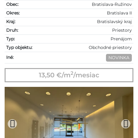
Obec:
Bratislava-Ružinov
Okres:
Bratislava II
Kraj:
Bratislavský kraj
Druh:
Priestory
Typ:
Prenájom
Typ objektu:
Obchodné priestory
Iné:
NOVINKA
2
13,50 €/m
/mesiac