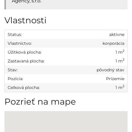
Agency, s.r.o.
Vlastnosti
Status:
aktívne
Vlastníctvo:
korporácia
2
Úžitková plocha:
1 m
2
Zastavaná plocha:
1 m
Stav:
pôvodný stav
Pozícia:
Prízemie
2
Celková plocha:
1 m
Pozrieť na mape