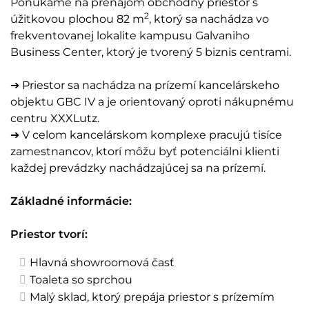
Ponúkame na prenájom obchodný priestor s
2
úžitkovou plochou 82 m
, ktorý sa nachádza vo
frekventovanej lokalite kampusu Galvaniho
Business Center, ktorý je tvorený 5 biznis centrami.
➔ Priestor sa nachádza na prízemí kancelárskeho
objektu GBC IV a je orientovaný oproti nákupnému
centru XXXLutz.
➔ V celom kancelárskom komplexe pracujú tisíce
zamestnancov, ktorí môžu byť potenciálni klienti
každej prevádzky nachádzajúcej sa na prízemí.
Základné informácie:
Priestor tvorí:
Hlavná showroomová časť
Toaleta so sprchou
Malý sklad, ktorý prepája priestor s prízemím