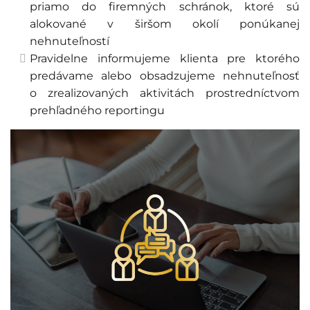
priamo do firemných schránok, ktoré sú
alokované v širšom okolí ponúkanej
nehnuteľností
Pravidelne informujeme klienta pre ktorého
predávame alebo obsadzujeme nehnuteľnosť
o zrealizovaných aktivitách prostredníctvom
prehľadného reportingu