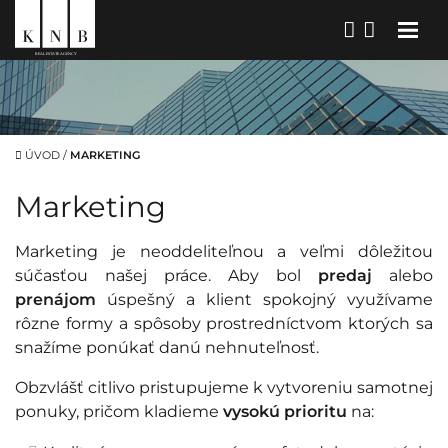
ÚVOD
/
MARKETING
Marketing
Marketing je neoddeliteľnou a veľmi dôležitou
súčasťou našej práce. Aby bol
predaj
alebo
prenájom
úspešný a klient spokojný využívame
rôzne formy a spôsoby prostredníctvom ktorých sa
snažíme ponúkať danú nehnuteľnosť.
Obzvlášť citlivo pristupujeme k vytvoreniu samotnej
ponuky, pričom kladieme
vysokú prioritu
na: