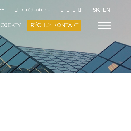
SK
EN
86
info@knba.sk
ROJEKTY
RÝCHLY KONTAKT