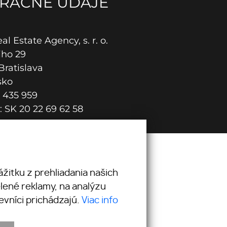
RAČNÉ ÚDAJE
l Estate Agency, s. r. o.
iho 29
Bratislava
sko
 435 959
 SK 20 22 69 62 58
žitku z prehliadania našich
lené reklamy, na analýzu
evníci prichádzajú.
Viac info