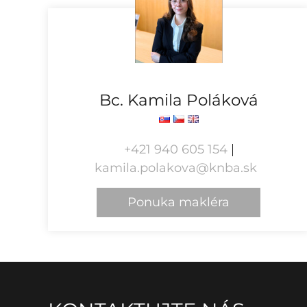
Bc. Kamila Poláková
+421 940 605 154
kamila.polakova@knba.sk
Ponuka makléra