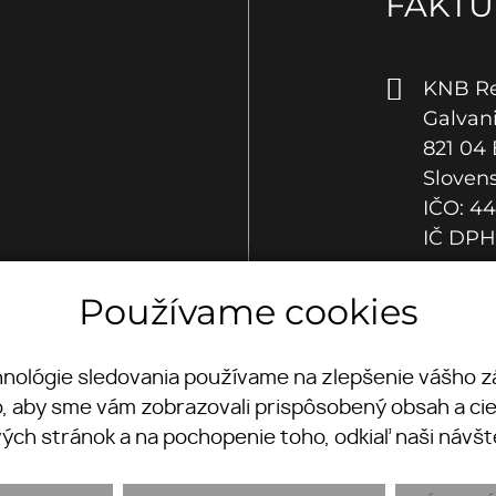
FAKTU
KNB Rea
Galvan
821 04 
Sloven
IČO: 44
IČ DPH:
Používame cookies
hnológie sledovania používame na zlepšenie vášho zá
, aby sme vám zobrazovali prispôsobený obsah a cie
ch stránok a na pochopenie toho, odkiaľ naši návšt