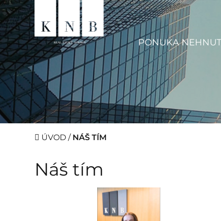
PONUKA NEHNUT
ÚVOD
/
NÁŠ TÍM
Náš tím