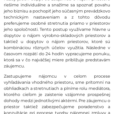
riešime individuálne a snažíme sa spoznať povahu
jeho biznisu a pochopiť jeho súčasným prevádzkovo
technickým nastaveniam a z tohto dôvodu
preferujeme osobné stretnutia priamo v priestorov
jeho spoločnosti. Tento postup využívame hlavne u
dopytov o nájom výrobno-skladových priestorov a
taktiež u dopytov o nájom priestorov, ktoré sú
kombináciou rôznych účelov využitia. Následne v
časovom rozpätí do 24 hodín vypracujeme ponuku,
ktorá sa v čo najväčšej miere približuje predstavám
záujemcu.
Zastupujeme nájomcu v celom procese
vyhľadávania vhodného priestoru, sme prítomní na
obhliadkach a stretnutiach a plníme rolu mediátora,
ktorého cieľom je zaistenie vzájomne prospešnej
dohody medzi jednotlivými aktérmi. Pre záujemcu o
priestor taktiež zabezpečujeme poradenstvo a
konzultácie pri procese tvorby nájomnej zmluvy a