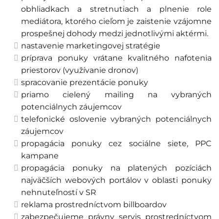
obhliadkach a stretnutiach a plnenie role
mediátora, ktorého cieľom je zaistenie vzájomne
prospešnej dohody medzi jednotlivými aktérmi.
nastavenie marketingovej stratégie
príprava ponuky vrátane kvalitného nafotenia
priestorov (využívanie dronov)
spracovanie prezentácie ponuky
priamo cielený mailing na vybraných
potenciálnych záujemcov
telefonické oslovenie vybraných potenciálnych
záujemcov
propagácia ponuky cez sociálne siete, PPC
kampane
propagácia ponuky na platených pozíciách
najväčších webových portálov v oblasti ponuky
nehnuteľností v SR
reklama prostredníctvom billboardov
zabezpečujeme právny servis prostredníctvom