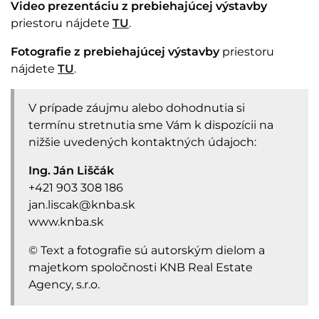
Video prezentáciu z prebiehajúcej výstavby
priestoru nájdete
TU
.
Fotografie z prebiehajúcej výstavby
priestoru
nájdete
TU
.
V prípade záujmu alebo dohodnutia si
termínu stretnutia sme Vám k dispozícii na
nižšie uvedených kontaktných údajoch:
Ing. Ján Liščák
+421 903 308 186
jan.liscak@knba.sk
www.knba.sk
​© Text a fotografie sú autorským dielom a
majetkom spoločnosti KNB Real Estate
Agency, s.r.o.