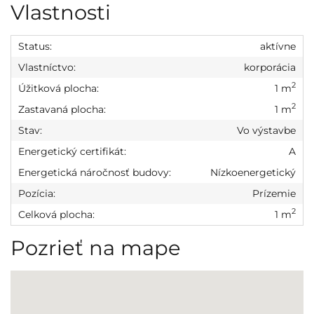
Vlastnosti
Status:
aktívne
Vlastníctvo:
korporácia
2
Úžitková plocha:
1 m
2
Zastavaná plocha:
1 m
Stav:
Vo výstavbe
Energetický certifikát:
A
Energetická náročnosť budovy:
Nízkoenergetický
Pozícia:
Prízemie
2
Celková plocha:
1 m
Pozrieť na mape