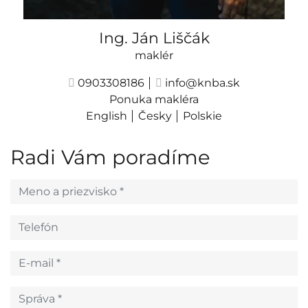
Ing. Ján Liščák
maklér
0903308186
info@knba.sk
Ponuka makléra
English
Česky
Polskie
Radi Vám poradíme