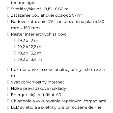
technológie
Svetlá výška hál: 8,15 - 8,66 m
2
Zaťaženie podlahovej dosky: 5 t / m
Bodové zaťaženie: 7,5 t pri uložení na platni 150
mm x 150 mm
Raster interiérových stĺpov:
19,2 x 12 m
19,2 x 12,2 m
19,2 x 13,2 m
19,2 x 13,4 m
Rozmer drive-in sekcionálnej brány: 4,0 m x 3,4
m
Vysokorýchlostný internet
Nízke prevádzkové náklady
Energetický certifikát A0
Chladenie a vykurovanie tepelnými čerpadlami
LED svietidlá a svetlíky pre prirodzené denné