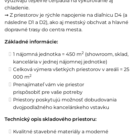
využívajú tepelné čerpadlá na vykurovanie aj
chladenie.
➞ Z priestorov je rýchle napojenie na diaľnicu D4 (a
následne D1 a D2), ako aj mestský obchvat a hlavné
dopravné trasy do centra mesta.
Základné informácie:
2
1 nájomná jednotka = 450 m
(showroom, sklad,
kancelária v jednej nájomnej jednotke)
Celková výmera všetkých priestorov v areáli = 25
2
000 m
Prenajímateľ vám vie priestor
prispôsobiť pre vaše potreby
Priestory poskytujú možnosť dobudovania
dvojpodlažného kancelárskeho vstavku
Technický opis skladového priestoru:
Kvalitné stavebné materiály a moderné