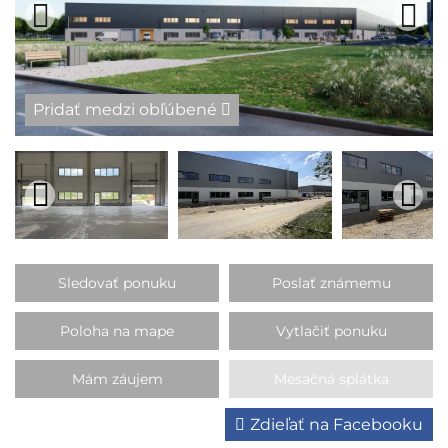
Pridať medzi obľúbené
Sledovať ponuku
Poslať známemu
Poloha na mape
Vytlačiť ponuku
Mám záujem
Mesačná splátka
Zdieľať na Facebooku