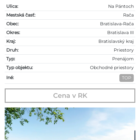
Ulica:
Na Pántoch
Mestská časť:
Rača
Obec:
Bratislava-Rača
Okres:
Bratislava III
Kraj:
Bratislavský kraj
Druh:
Priestory
Typ:
Prenájom
Typ objektu:
Obchodné priestory
Iné:
TOP
Cena v RK