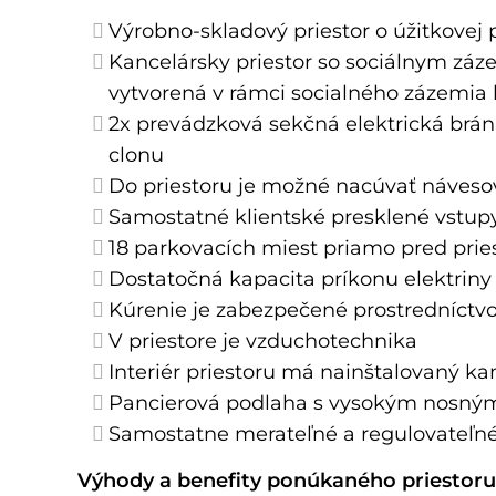
Výrobno-skladový priestor o úžitkovej
Kancelársky priestor so sociálnym záze
vytvorená v rámci socialného zázemia 
2x prevádzková sekčná elektrická brán
clonu
Do priestoru je možné nacúvať návesov
Samostatné klientské presklené vstup
18 parkovacích miest priamo pred pri
Dostatočná kapacita príkonu elektriny 
Kúrenie je zabezpečené prostredníctvo
V priestore je vzduchotechnika
Interiér priestoru má nainštalovaný 
Pancierová podlaha s vysokým nosný
Samostatne merateľné a regulovateľné 
Výhody a benefity ponúkaného priestoru