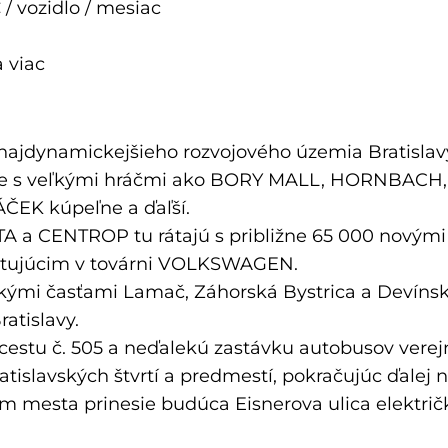
/ vozidlo / mesiac
 viac
ajdynamickejšieho rozvojového územia Bratislavy, 
slave s veľkými hráčmi ako BORY MALL, HORNBA
ČEK kúpeľne a ďaľší.
NTA a CENTROP tu rátajú s približne 65 000 novým
xistujúcim v továrni VOLKSWAGEN.
tskými časťami Lamač, Záhorská Bystrica a Devín
atislavy.
estu č. 505 a neďalekú zastávku autobusov verejne
atislavských štvrtí a predmestí, pokračujúc ďalej
mesta prinesie budúca Eisnerova ulica električko