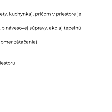
ety, kuchynka), pričom v priestore je
up návesovej súpravy, ako aj tepelnú
lomer zátačania)
riestoru