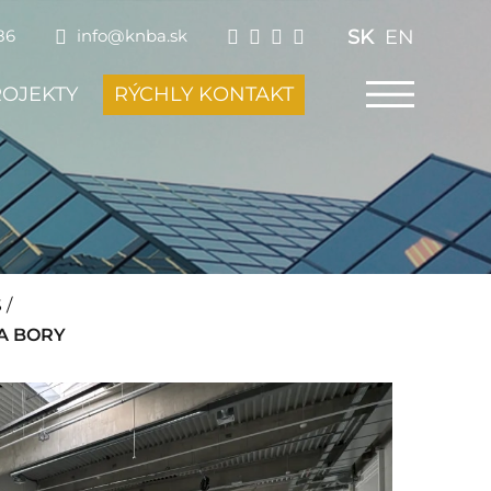
SK
EN
86
info@knba.sk
ROJEKTY
RÝCHLY KONTAKT
S
/
A BORY