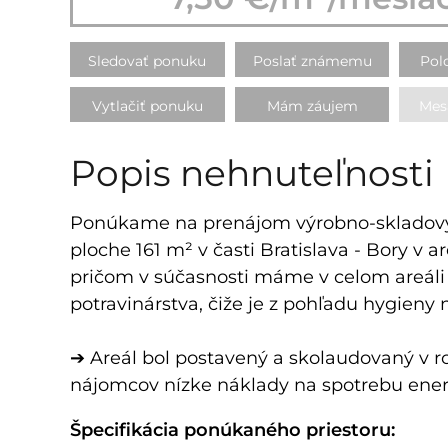
Sledovať ponuku
Poslať známemu
Pol
Vytlačiť ponuku
Mám záujem
Mes
Popis nehnuteľnosti
Ponúkame na prenájom výrobno-skladový p
ploche 161 m² v časti Bratislava - Bory v
pričom v súčasnosti máme v celom areáli v
potravinárstva, čiže je z pohľadu hygieny 
➔ Areál bol postavený a skolaudovaný v ro
nájomcov nízke náklady na spotrebu energ
Špecifikácia ponúkaného priestoru: