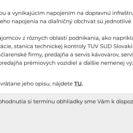
ou a vynikajúcim napojením na dopravnú infraštr
o napojenia na diaľničný obchvat sú jednotlivé č
nájomcov z rôznych oblastí podnikania, ako napríkl
ácie, stanica technickej kontroly TUV SUD Slovakia
čiarenské firmy, predajňa a servis kávovarov, servi
predajňa prémiových vozidiel a ďalšie nemenej v
vrátane jeho opisu, nájdete
TU
.
ohodnutia si termínu obhliadky sme Vám k dispoz