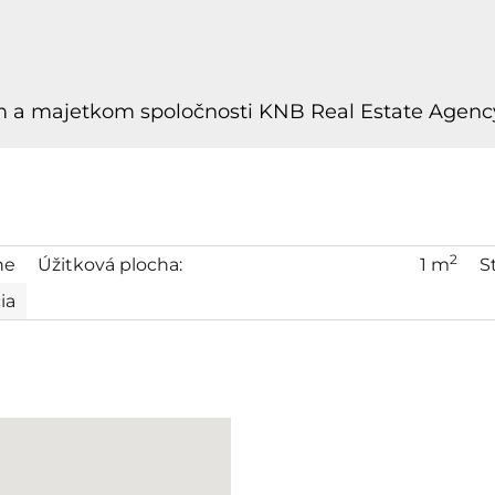
om a majetkom spoločnosti KNB Real Estate Agency,
2
ne
Úžitková plocha:
1 m
S
ia