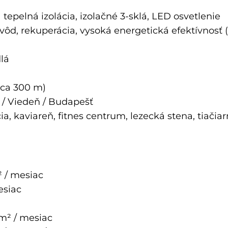
tepelná izolácia, izolačné 3-sklá, LED osvetlenie
ôd, rekuperácia, vysoká energetická efektívnosť (e
dlá
cca 300 m)
 / Viedeň / Budapešť
ia, kaviareň, fitnes centrum, lezecká stena, tiačiar
² / mesiac
esiac
 m² / mesiac