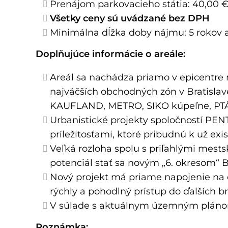
Prenájom parkovacieho státia: 40,00 € 
Všetky ceny sú uvádzané bez DPH
Minimálna dĺžka doby nájmu: 5 rokov a
Doplňujúce informácie o areále:
Areál sa nachádza priamo v epicentre n
najväčších obchodných zón v Brati
KAUFLAND, METRO, SIKO kúpeľne, PTÁ
Urbanistické projekty spoločností PE
príležitosťami, ktoré pribudnú k už e
Veľká rozloha spolu s priľahlými mes
potenciál stať sa novým „6. okresom“ Br
Nový projekt má priame napojenie na c
rýchly a pohodlný prístup do ďalších br
V súlade s aktuálnym územným plánom 
Poznámka: