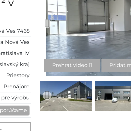
² v
vá Ves 7465
ka Nová Ves
ratislava IV
slavský kraj
Prehrať video
Pridať 
Priestory
Prenájom
r pre výrobu
porúčame
c