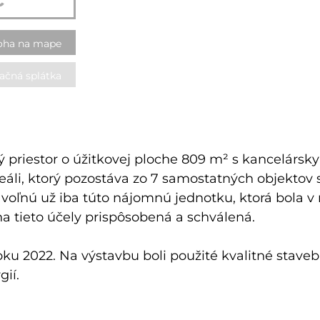
oha na mape
ačná splátka
riestor o úžitkovej ploche 809 m² s kancelársk
 areáli, ktorý pozostáva zo 7 samostatných objekto
oľnú už iba túto nájomnú jednotku, ktorá bola v 
na tieto účely prispôsobená a schválená.
ku 2022. Na výstavbu boli použité kvalitné stave
ií.