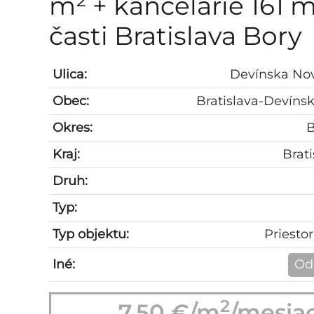
m² + kancelárie 161 m
časti Bratislava Bory
Ulica:
Devínska No
Obec:
Bratislava-Devíns
Okres:
B
Kraj:
Brati
Druh:
Typ:
Typ objektu:
Priesto
Iné:
Od
2
7,50 €/m
/mesia