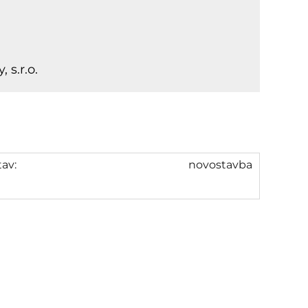
 s.r.o.
tav:
novostavba