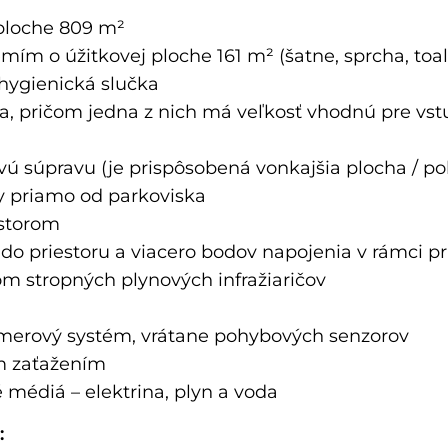
 ploche 809 m²
mím o úžitkovej ploche 161 m² (šatne, sprcha, toal
hygienická slučka
a, pričom jedna z nich má veľkosť vhodnú pre vst
ú súpravu (je prispôsobená vonkajšia plocha / po
y priamo od parkoviska
estorom
do priestoru a viacero bodov napojenia v rámci p
m stropných plynových infražiaričov
kamerový systém, vrátane pohybových senzorov
m zaťažením
médiá – elektrina, plyn a voda
: