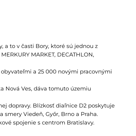
a to v časti Bory, ktoré sú jednou z
CH, MERKURY MARKET, DECATHLON,
i obyvateľmi a 25 000 novými pracovnými
ska Nová Ves, dáva tomuto územiu
j dopravy. Blízkosť diaľnice D2 poskytuje
 na smery Viedeň, Győr, Brno a Praha.
vé spojenie s centrom Bratislavy.