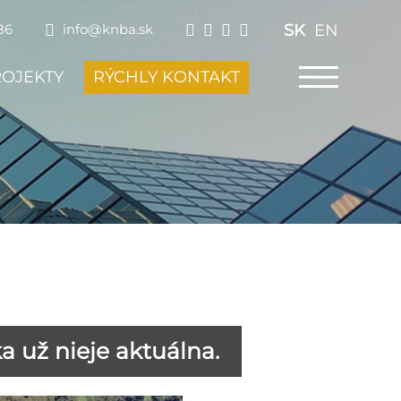
SK
EN
86
info@knba.sk
ROJEKTY
RÝCHLY KONTAKT
 už nieje aktuálna.