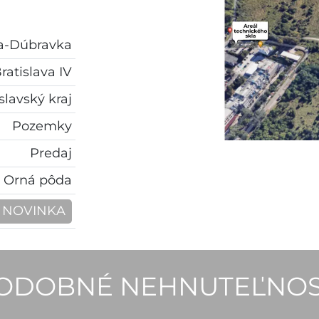
a
va-Dúbravka
ratislava IV
slavský kraj
Pozemky
Predaj
Orná pôda
NOVINKA
ODOBNÉ NEHNUTEĽNOS