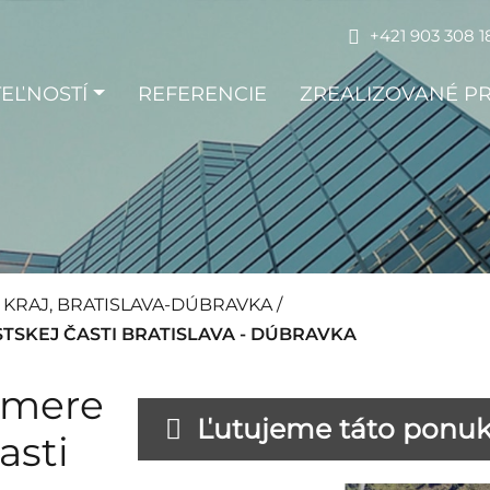
+421 903 308 1
EĽNOSTÍ
REFERENCIE
ZREALIZOVANÉ P
Ý KRAJ, BRATISLAVA-DÚBRAVKA
/
TSKEJ ČASTI BRATISLAVA - DÚBRAVKA
ýmere
Ľutujeme táto ponuka
asti