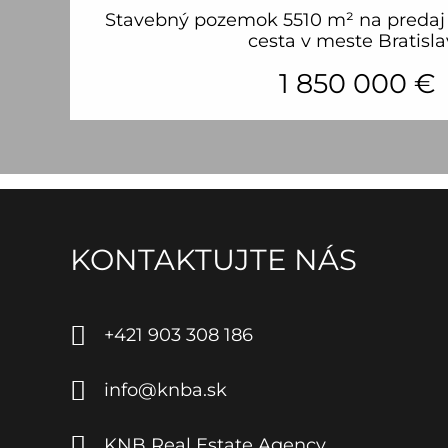
Stavebný pozemok 5510 m² na predaj 
cesta v meste Bratisl
1 850 000
€
KONTAKTUJTE NÁS
+421 903 308 186
info@knba.sk
KNB Real Estate Agency