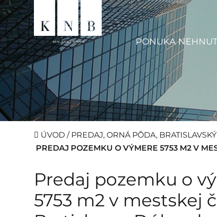
PONUKA NEHNUT
ÚVOD
/
PREDAJ, ORNÁ PÔDA, BRATISLAVSK
PREDAJ POZEMKU O VÝMERE 5753 M2 V MES
Predaj pozemku o v
5753 m2 v mestskej č