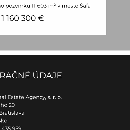
ho pozemku 11 603 m² v meste Šaľa
1 160 300
€
RAČNÉ ÚDAJE
l Estate Agency, s. r. o.
iho 29
Bratislava
sko
 435 959