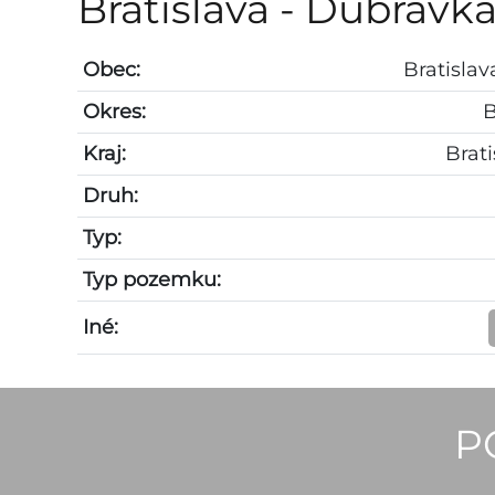
Bratislava - Dúbravk
Obec:
Bratisla
Okres:
B
Kraj:
Brati
Druh:
Typ:
Typ pozemku:
Iné:
P