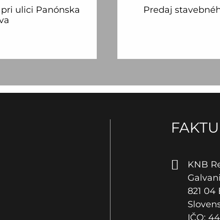
pri ulici Panónska
Predaj stavebné
ava
FAKTU
KNB Rea
Galvan
821 04 
Sloven
IČO: 44